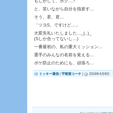
もしかして、ボク…?
と、笑いながら自分を指差す…
そう、君、君…
「ツヨS、ですけど…」
大変失礼いたしました…_(..)_
(Sしか合ってないし…)
一番最初の、私の重大ミッション…
選手のみんなの名前を覚える…
ボケ防止のためにも、頑張ろ…
ミッキー通信
|
宇留賀コーチ
|
2019年4月8日