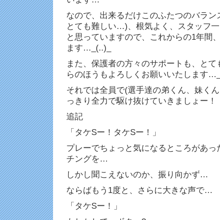
なので、出来るだけこのふたつのバラン
とても難しい…)、根気よく、スタッフ
と思っていますので、これからの1年間
ます…_(..)_
また、保護者の方々のサポートも、とて
らのほうもよろしくお願いいたします…_(.
それでは全員で(選手達の弟くん、妹くん
っきり全力で駆け抜けていきましょー！
追記
「タケSー！タケSー！」
プレーでちょっと気になるところがあっ
チングを…
しかし聞こえないのか、振り向かず…
ならばもう1度と、さらに大きな声で…
「タケSー！」