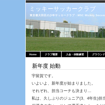
ミッキーサッカークラブ
東京都大田区の少年サッカークラブ・MSC Mickey Soccer 
Home
クラブ概要
入会・体験練習
グラウンド
新年度 始動
宇留賀です。
いよいよ、新年度が始まりました。
それぞれ、担当コーチも決まり…
私は、久しぶりのジュニア(3、4年生)担