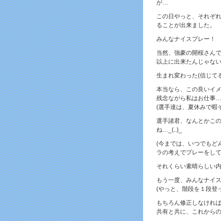
が…
この日やっと、それぞ
ることが出来ました。
みんなナイスプレー！
当然、強豪の開桜さん
以上に出来たんじゃな
生まれ変わった(信じて
本当なら、この良いイ
残念ながら私はお仕事
(選手達は、夏休みで暇
選手諸君、なんとかこ
ね…_(..)_
(今までは、いつでもど
ラの考えでプレーをして
それくらい素晴らしい
もう一度、みんなナイ
(やっと、階段を１段登
もちろん修正しなければ
共有と共に、これから