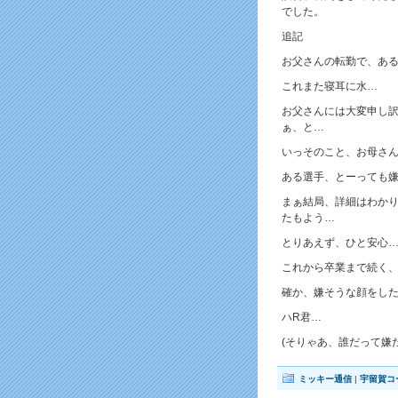
でした。
追記
お父さんの転勤で、あ
これまた寝耳に水…
お父さんには大変申し
ぁ、と…
いっそのこと、お母さん
ある選手、とーっても
まぁ結局、詳細はわか
たもよう…
とりあえず、ひと安心
これから卒業まで続く
確か、嫌そうな顔をした
ハR君…
(そりゃあ、誰だって嫌
ミッキー通信
|
宇留賀コ