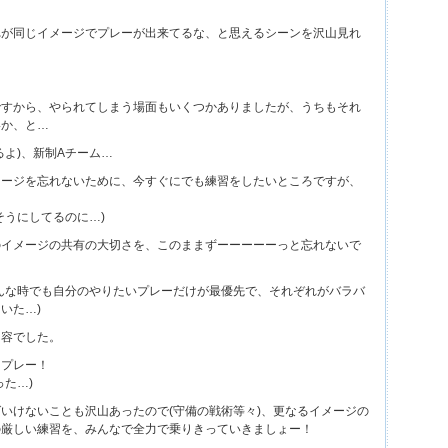
れが同じイメージでプレーが出来てるな、と思えるシーンを沢山見れ
ですから、やられてしまう場面もいくつかありましたが、うちもそれ
いか、と…
るよ)、新制Aチーム…
メージを忘れないために、今すぐにでも練習をしたいところですが、
…
そうにしてるのに…)
のイメージの共有の大切さを、このままずーーーーーっと忘れないで
んな時でも自分のやりたいプレーだけが最優先で、それぞれがバラバ
いた…)
内容でした。
スプレー！
った…)
いけないことも沢山あったので(守備の戦術等々)、更なるイメージの
の厳しい練習を、みんなで全力で乗りきっていきましょー！