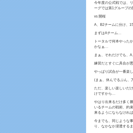
今年度の公式戦では、リ
ーグでは第1グループの
vs 開桜
A、B2チームに分け、
まずはAチーム…
トータルで何本やったか
かなぁ…
まぁ、それだけでも、A
練習だとすぐに具合が
やっぱり試合が一番楽
(まぁ、休んでるぶん、
ただ、楽しい楽しいだ
けですから…
やはり出来るだけ多く
いるチームの戦術、約
来るようにならなけれ
今までも、同じような
り、なかなか浸透する