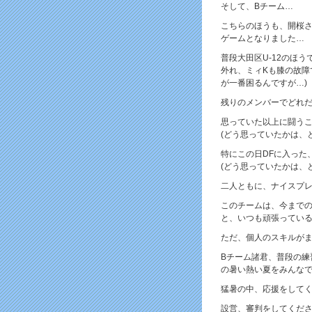
そして、Bチーム…
こちらのほうも、開桜さ
ゲームとなりました…
普段大田区U-12のほ
外れ、ミィKも膝の故障
が一番困るんですが…)
残りのメンバーでどれだ
思っていた以上に闘う
(どう思っていたかは、
特にこの日DFに入った
(どう思っていたかは、
二人ともに、ナイスプ
このチームは、今までの
と、いつも頑張ってい
ただ、個人のスキルが
Bチーム諸君、普段の練
の暑い熱い夏をみんな
猛暑の中、応援をして
設営、審判をしてくだ