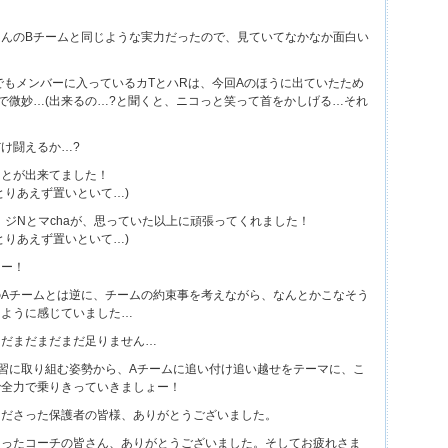
んのBチームと同じような実力だったので、見ていてなかなか面白い
うでもメンバーに入っているカTとハRは、今回Aのほうに出ていたため
で微妙…(出来るの…?と聞くと、ニコっと笑って首をかしげる…それ
け闘えるか…?
ことが出来てました！
とりあえず置いといて…)
、ジNとマchaが、思っていた以上に頑張ってくれました！
とりあえず置いといて…)
レー！
Aチームとは逆に、チームの約束事を考えながら、なんとかこなそう
るように感じていました…
まだまだまだまだ足りません…
習に取り組む姿勢から、Aチームに追い付け追い越せをテーマに、こ
で全力で乗りきっていきましょー！
くださった保護者の皆様、ありがとうございました。
さったコーチの皆さん、ありがとうございました。そしてお疲れさま