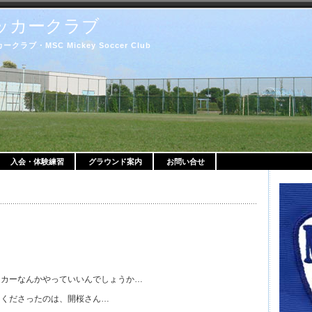
ッカークラブ
ブ・MSC Mickey Soccer Club
入会・体験練習
グラウンド案内
お問い合せ
ッカーなんかやっていいんでしょうか…
てくださったのは、開桜さん…