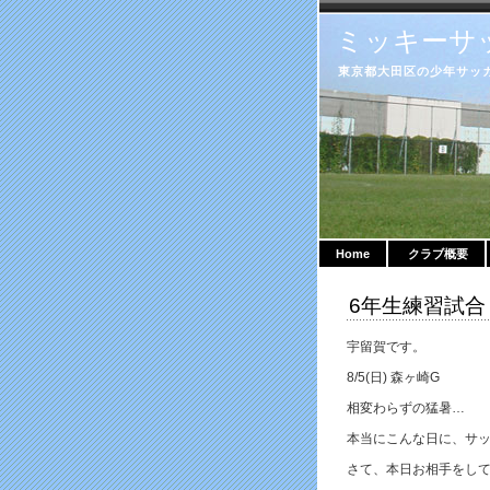
ミッキーサ
東京都大田区の少年サッカークラ
Home
クラブ概要
6年生練習試合
宇留賀です。
8/5(日) 森ヶ崎G
相変わらずの猛暑…
本当にこんな日に、サ
さて、本日お相手をし