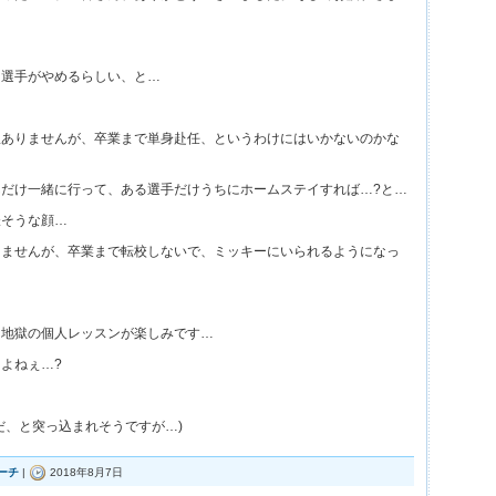
る選手がやめるらしい、と…
訳ありませんが、卒業まで単身赴任、というわけにはいかないのかな
だけ一緒に行って、ある選手だけうちにホームステイすれば…?と…
嫌そうな顔…
りませんが、卒業まで転校しないで、ミッキーにいられるようになっ
…
、地獄の個人レッスンが楽しみです…
よねぇ…?
だ、と突っ込まれそうですが…)
ーチ
|
2018年8月7日