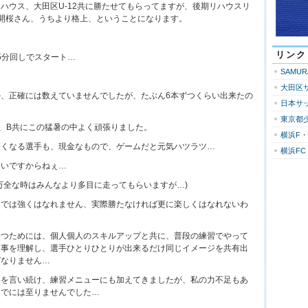
ハウス、大田区U-12共に勝たせてもらってますが、後期リハウスリ
開桜さん、うちより格上、ということになります。
リンク
15分回しでスタート…
SAMU
大田区
、正確には数えていませんでしたが、たぶん6本ずつくらい出来たの
日本サ
東京都
、B共にこの猛暑の中よく頑張りました。
横浜F
悪くなる選手も、現金なもので、ゲームだと元気ハツラツ…
横浜FC
しいですからねぇ…
万全な時はみんなより多目に走ってもらいますが…)
けでは強くはなれません、実際勝たなければ更に楽しくはなれないわ
勝つためには、個人個人のスキルアップと共に、普段の練習でやって
束事を理解し、選手ひとりひとりが出来るだけ同じイメージを共有出
ばなりません…
事を言い続け、練習メニューにも加えてきましたが、私の力不足もあ
までには至りませんでした…