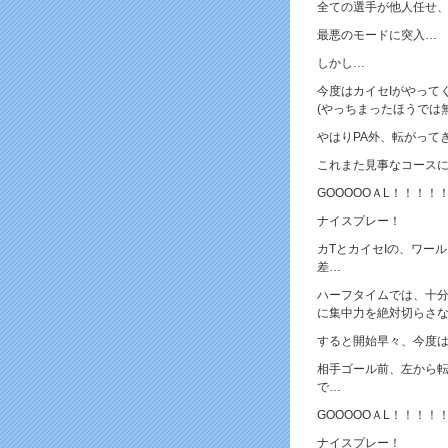
全ての選手が他人任せ
最悪のモードに突入…
しかし…
今度はカイセIがやって
(やっちまったほうでは
やはりPA外、転がって
これまた見事なコース
GOOOOOＡL！！！！
ナイスプレー！
カTとカイセIの、ワール
差…
ハーフタイムでは、十分
に集中力を絶対切らさ
すると開始早々、今度
相手ゴール前、左から転
で…
GOOOOOＡL！！！！
ナイスプレー！