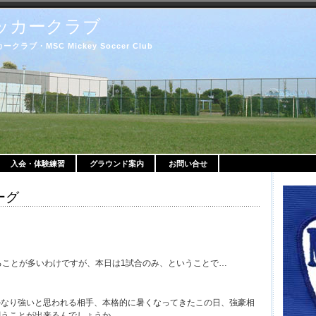
ッカークラブ
ブ・MSC Mickey Soccer Club
入会・体験練習
グラウンド案内
お問い合せ
ーグ
ることが多いわけですが、本日は1試合のみ、ということで…
かなり強いと思われる相手、本格的に暑くなってきたこの日、強豪相
闘うことが出来るんでしょうか…