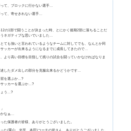
がって、ブロックに行かない選手…
がって、寄せきれない選手…
-12の1部で闘うことが決まった時、とにかく後期2部に落ちることだ
いうネガティブな思いでいました…
、とても強いと言われているようなチームに対してでも、なんとか同
いサッカーが出来るようになるまでに成長してきたので…
く、より高い目標を目指して残りの試合を闘っていかなければなりま
前述したダメ出しの部分を克服出来るかどうかです…
習を選ぶか…?
サッカーを選ぶか…?
ょう…?
！」
のかなぁ…
さった保護者の皆様、ありがとうございました。
った(栗山、光平、本田)コーチの皆さん、ありがとうございました。