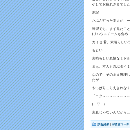
そしてお疲れさまでし
追記
たぶん打った本人が、
練習でも、まず見たこ
(リハウスチームも含め…
カイセI君、素晴らしい
もとい…
素晴らしい豪快なミド
まぁ、本人も喜ぶタイ
なので、そのまま無理
たが…
やっぱりこらえきれな
「ニタ～～～～～～～
(￣▽￣)
素直じゃないんだから
試合結果
|
宇留賀コーチ