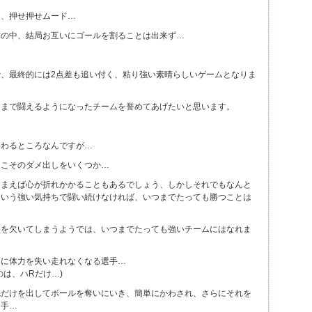
き、押せ押せムード…
防の中、結局お互いにゴールを割ることは出来ず…
、最終的には2点差も追い付く、粘り強い素晴らしいゲームとなりま
こまで闘えるようになったチームを誉めてあげたいと思います。
終わるところなんですが…
らこそのダメ出しをいくつか…
しまえば心が折れかかることもあるでしょう、しかしそれでもなんと
という強い気持ちで闘い続けなければ、いつまでたっても勝つことは
力を欠いてしまうようでは、いつまでたっても強いチームにはなれま
間に体力を失い走れなくなる選手…
のは、ハRだけ…)
先だけを出してボールを奪いにいき、簡単にかわされ、さらにそれを
選手…