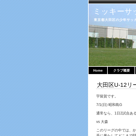
ミッキーサ
東京都大田区の少年サッカークラ
Home
クラブ概要
大田区U-12リ
宇留賀です。
7/1(日) 昭和島G
通常なら、1日2試合あ
vs 大森
このリーグの中では、
手に果たしてどこまで