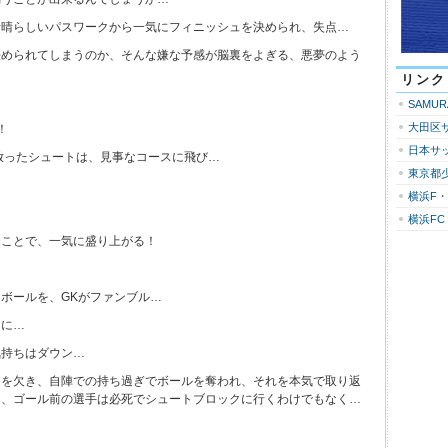
素晴らしいパスワークから一気にフィニッシュを決められ、失点…
決められてしまうのか、そんな嫌な予感が脳裏をよぎる、悪夢のよう
リンク
SAMU
大田区
！
日本サ
放ったシュートは、見事なコースに飛び…
東京都
！
横浜F
横浜FC
たことで、一気に盛り上がる！
ボールを、GKがファンブル…
中に…
気持ちはダウン…
力を欠き、自陣での持ち過ぎでボールを奪われ、それを本気で取り返
く、ゴール前の選手は必死でシュートブロックに行くわけでもなく…