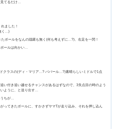
、見てるだけ…
くれました！
無く…)
きたボールをなんの躊躇も無く(何も考えずに…?)、右足を一閃！
にボールは向かい…
！
ドクラスの(ディ・マリア…? パバール…?)素晴らしいミドルで1点
追い付き追い越せるチャンスがあるはずなので、3失点目の時のよう
ないように、と送り出す…
はうちが…
がってきたボールに、すかさずヤマTが走り込み、それを押し込ん
！