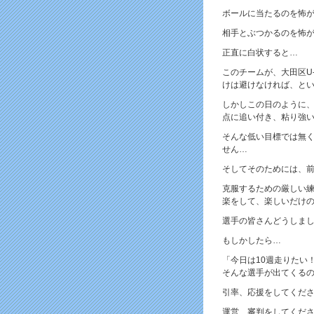
ボールに当たるのを怖
相手とぶつかるのを怖
正直に白状すると…
このチームが、大田区U
けは避けなければ、と
しかしこの日のように
点に追い付き、粘り強
そんな低い目標では無
せん…
そしてそのためには、
克服するための厳しい練
楽をして、楽しいだけの
選手の皆さんどうしまし
もしかしたら…
「今日は10週走りたい
そんな選手が出てくる
引率、応援をしてくだ
運営、審判をしてくださ