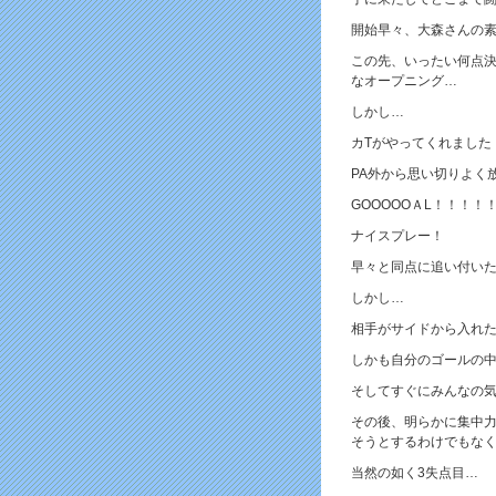
開始早々、大森さんの
この先、いったい何点
なオープニング…
しかし…
カTがやってくれました
PA外から思い切りよく
GOOOOOＡL！！！！
ナイスプレー！
早々と同点に追い付い
しかし…
相手がサイドから入れた
しかも自分のゴールの
そしてすぐにみんなの
その後、明らかに集中
そうとするわけでもな
当然の如く3失点目…