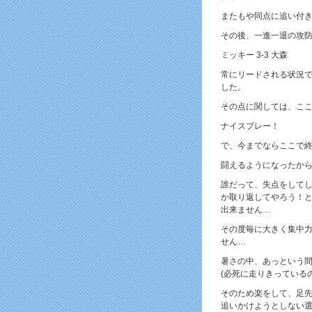
またもや同点に追い付
その後、一進一退の攻
ミッキー 3-3 大森
常にリードされる状況で
した。
その点に関しては、こ
ナイスプレー！
で、今までならここで
闘えるようになったか
誰だって、失点をして
か取り返してやろう！
出来ません…
その度毎に大きく集中
せん…
暑さの中、あっという
(必死に走りきっている
そのため楽をして、足
追いかけようとしない