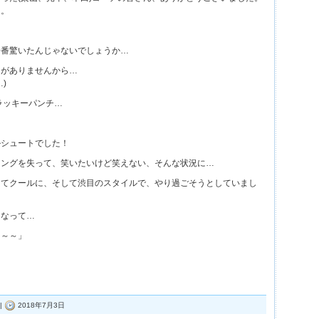
た。
一番驚いたんじゃないでしょうか…
とがありませんから…
)
ラッキーパンチ…
ルシュートでした！
ミングを失って、笑いたいけど笑えない、そんな状況に…
してクールに、そして渋目のスタイルで、やり過ごそうとしていまし
くなって…
～～～」
…
|
2018年7月3日