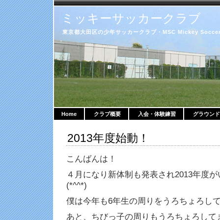
ミッキーサッカークラブ
東京都大田区の少年サッカークラブ・MSC Mickey Soccer 
Home
クラブ概要
入会・体験練習
グラウンド
2013年度始動！
こんばんは！
４月になり新体制も発表され2013年度
(*^^*)
僕は今年も6年生の周りをうろちょろして
あと、ちびっ子の周りもうろちょろしてま