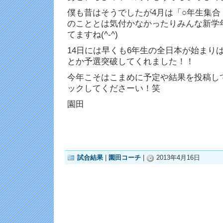
僕も昔はそうでしたが4月は「○年生集
のこととは気付かなかったりみんな新学
てますね(^-^)
14日には早くも6年生の全日本が始まり
とか予選突破してくれました！！
今年こそはこまめに予定や結果を投稿し
ックしてくださーい！笑
園田
試合結果
|
園田コーチ
|
2013年4月16日