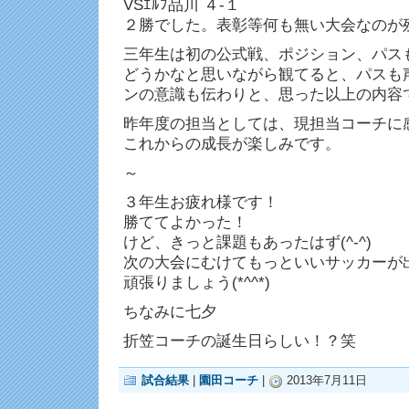
VSｴﾙﾌ品川 ４-１
２勝でした。表彰等何も無い大会なのが
三年生は初の公式戦、ポジション、パス
どうかなと思いながら観てると、パスも
ンの意識も伝わりと、思った以上の内容
昨年度の担当としては、現担当コーチに
これからの成長が楽しみです。
～
３年生お疲れ様です！
勝ててよかった！
けど、きっと課題もあったはず(^-^)
次の大会にむけてもっといいサッカーが
頑張りましょう(*^^*)
ちなみに七夕
折笠コーチの誕生日らしい！？笑
試合結果
|
園田コーチ
|
2013年7月11日