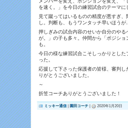
メンバーを変え、ポジションを変え、「
を速く。」を今日の練習試合のテーマに
見て蹴ってはいるものの精度が悪すぎ、
し。判断も、もうワンタッチ早いほうが
押しぎみの試合内容のせいか自分のやる
が。」の子も多々。仲間から「ポジショ
も。
今日の様な練習試合こそしっかりとした
った。
応援して下さった保護者の皆様、審判し
りがとうございました。
～
折笠コーチありがとうございました！
ミッキー通信
|
園田コーチ
|
2020年1月20日