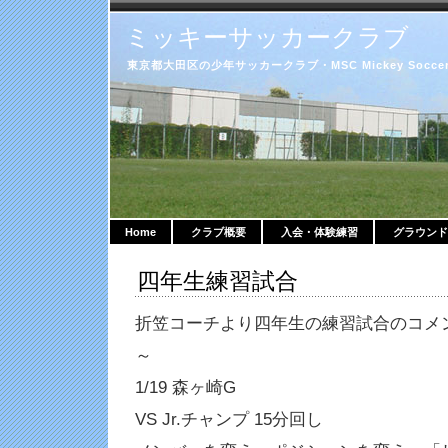
ミッキーサッカークラブ
東京都大田区の少年サッカークラブ・MSC Mickey Soccer 
Home
クラブ概要
入会・体験練習
グラウンド
四年生練習試合
折笠コーチより四年生の練習試合のコメ
～
1/19 森ヶ崎G
VS Jr.チャンプ 15分回し