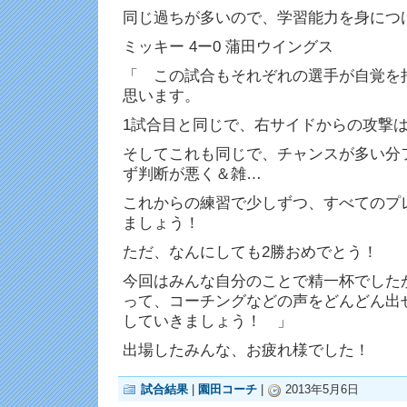
同じ過ちが多いので、学習能力を身につ
ミッキー 4ー0 蒲田ウイングス
「 この試合もそれぞれの選手が自覚を
思います。
1試合目と同じで、右サイドからの攻撃
そしてこれも同じで、チャンスが多い分
ず判断が悪く＆雑…
これからの練習で少しずつ、すべてのプ
ましょう！
ただ、なんにしても2勝おめでとう！
今回はみんな自分のことで精一杯でした
って、コーチングなどの声をどんどん出
していきましょう！ 」
出場したみんな、お疲れ様でした！
試合結果
|
園田コーチ
|
2013年5月6日