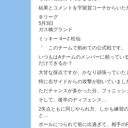
結果とコメントを宇留賀コーチからいた
Ｂリーグ
5月3日
ガス橋グランド
ミッキー 4ー2 松仙
「 このチームで初めての公式戦です。
いつもはAチームのメンバーに頼ってい
だけできるか？
大甘な採点ですが、かなり頑張っていた
特に右サイドからの攻撃が効いていまし
ただチャンスが多かった分、フィニッシ
そして、後半のディフェンス…
2失点ともに同じやられ方、しかも練習
と…
ボールにつられて前に出過ぎて、相手の