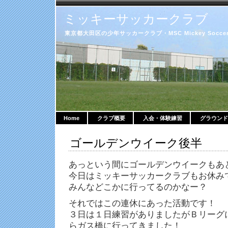
ミッキーサッカークラブ
東京都大田区の少年サッカークラブ・MSC Mickey Soccer 
Home
クラブ概要
入会・体験練習
グラウンド
ゴールデンウイーク後半
あっという間にゴールデンウイークもあ
今日はミッキーサッカークラブもお休みです(
みんなどこかに行ってるのかなー？
それではこの連休にあった活動です！
３日は１日練習がありましたがＢリーグ
らガス橋に行ってきました！