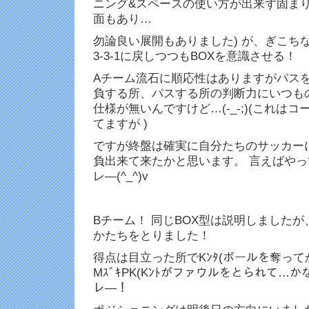
ニング&スペースの使い方が出来ず固まりが
面もあり…
勿論良い展開もありました) が、ぎこち
3-3-1に戻しつつもBOXを意識させる！
Aチーム流石に順応性はありますがパス
負する所、パスする所の判断力にいつも
仕様が無いんですけど…(-_-;)(これは
てますが )
ですが終盤は確実に自分たちのサッカー
負出来て来たかと思います。 言えばやっ
レ―(^_^)v
Bチーム！ 同じBOX型は説明しましたが、
かたちをとりました！
得点は目立った所でKﾝﾀ(ボールを奪って
MｽﾞｷPK(Kﾝﾄがファウルをとられて…か
レ―！