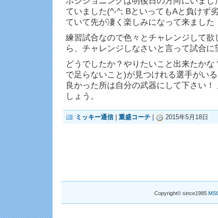
ポジショニングは明後日の方向にいまし
ていました(^-^; BといってもAと負け
ていて先が凄く楽しみになって来ました
練習試合なので色々とチャレンジして欲
ら、チャレンジしなさいと言って試合に
どうでしたか？やりたいこと出来たかな
で足らないこと)が見つけれる選手がい
良かった所は自分の武器にして下さい！
しょう。
ミッキー通信
|
重盛コーチ
|
2015年5月18日
Copyright© since1985
MS