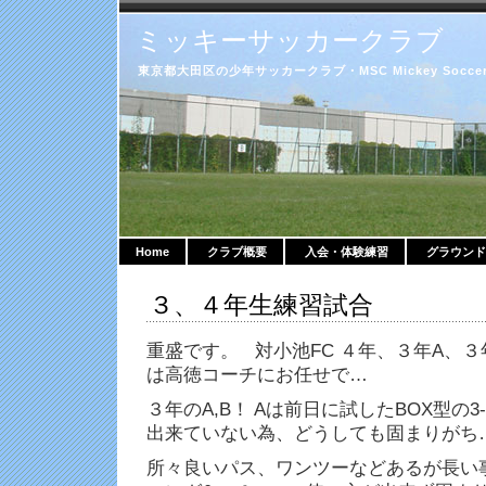
ミッキーサッカークラブ
東京都大田区の少年サッカークラブ・MSC Mickey Soccer 
Home
クラブ概要
入会・体験練習
グラウンド
３、４年生練習試合
重盛です。 対小池FC ４年、３年A、３
は高徳コーチにお任せで…
３年のA,B！ Aは前日に試したBOX型の3
出来ていない為、どうしても固まりがち
所々良いパス、ワンツーなどあるが長い