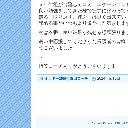
３年生組が合流してコミュニケーション
良い勉強をしてきた様で徒労に終わって
走る、取り返す、運ぶ、は良く出来てい
諦める事がいつもより多かった気がしま
次は本番、良い結果が残せる様頑張りま
暑い中応援してくださった保護者の皆様
うございました。
～
折笠コーチありがとうございます!!
ミッキー通信
|
園田コーチ
|
2014年6月5日
Copyright© since1985
MS