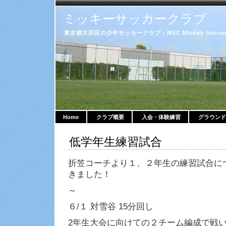
ミッキーサッカークラブ
東京都大田区の少年サッカークラブ・MSC Mickey Soccer 
Home
クラブ概要
入会・体験練習
グラウンド
低学年生練習試合
折笠コーチより１、２年生の練習試合に
きました！
～
６/１ 対雪谷 15分回し
2年生大会に向けての２チーム編成で戦