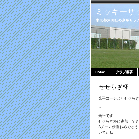
ミッキーサ
東京都大田区の少年サッカークラ
Home
クラブ概要
せせらぎ杯
光平コーチよりせせらぎ
～
光平です。
せせらぎ杯に参加して
Aチーム優勝おめでとう
いてたね！