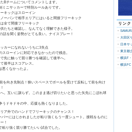
たBチームについてコメントします。
制ミニサッカーで特別ルールありです。
ナーキックはスローイン
はノーバンで相手エリアにはいると間接フリーキック
トは全て間接フリーキック
リンク
子供たちと確認し、なんてなく理解できた様子。
SAMU
の話を聞く姿勢がとても良い。ナイスプレー！
大田区
日本サ
ッカーになれないうちに3失点
東京都
のスローインに対応できなかったので残念。
内で先に触って競り勝つを確認して後半へ。
横浜F
きて後半はスコアレス。
横浜FC
容は悪くなかったよ。
く前を向き先制点！狭いスペースでボールを受けて反転して前を向け
ー！
半へ。互いに譲らず。このまま逃げ切りたいと思った矢先にこぼれ球
争うドキドキの中、応援も熱くなりました。
エリア外でのハンドでフリーキックのチャンス！
ーパーにはじかれましたが粘り強くもう一度シュート。接戦をものに
レー！
戦で粘り強く競り勝てたいい試合でした。