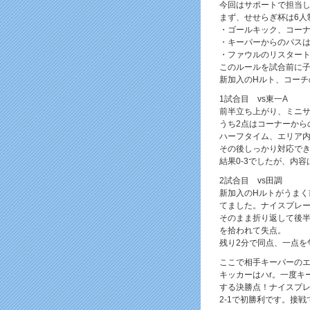
今回はサポートで担当し
まず、せせらぎ杯は6人
・ゴールキック、コー
・キーパーからのパス
・ファウルのリスター
このルールを試合前に
新加入のHルト、コーチ
1試合目 vs東一A
前半立ち上がり、ミニサ
うち2点はコーナーから
ハーフタイム、エリア
その後しっかり対応で
結果0-3でしたが、内
2試合目 vs田調
新加入のHルトがうま
てました。ナイスプレ
そのまま折り返して後
を拾われて失点。
残り2分で同点、一点を
ここで相手キーパーの
キッカーはハr。一度キ
する決勝点！ナイスプ
2-1で初勝利です。接