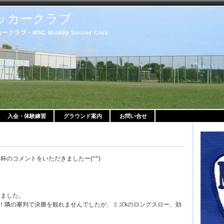
ッカークラブ
ブ・MSC Mickey Soccer Club
入会・体験練習
グラウンド案内
お問い合せ
杯のコメントをいただきましたー(^^)
きました。
！隣の審判で決勝を観れませんでしたが、ミズkのロングスロー、効